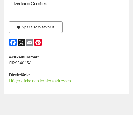
Tillverkare: Orrefors
Spara som favorit
Facebook
X
Email
Pinterest
Artikelnummer:
OR6540156
Direktlänk:
Högerklicka och kopiera adressen