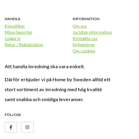
HANDLA
INFORMATION
Köpvillkor
Om oss
Mina favoriter
Juridisk information
Logga in
Kontakta oss
Retur / Reklamation
Nyhetsbrev
Om cookies
Att handla inredning ska vara enkelt.
Därför erbjuder vi på Home by Sweden alltid ett
stort sortiment av inredning med hög kvalité
samt snabba och smidiga leveranser.
FÖLJ OSS