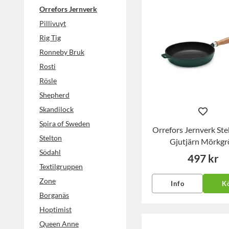
Orrefors Jernverk
Pillivuyt
Rig Tig
Ronneby Bruk
Rosti
Rösle
Shepherd
Skandilock
Spira of Sweden
Orrefors Jernverk St
Stelton
Gjutjärn Mörkgr
Södahl
497 kr
Textilgruppen
Zone
Info
K
Borganäs
Hoptimist
Queen Anne