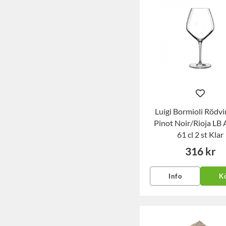
Luigi Bormioli Rödvi
Pinot Noir/Rioja LB 
61 cl 2 st Klar
316 kr
Info
K