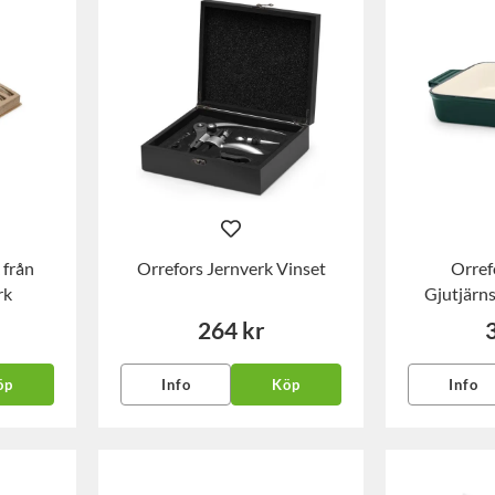
 från
Orrefors Jernverk Vinset
Orref
rk
Gjutjärn
264 kr
öp
Info
Köp
Info