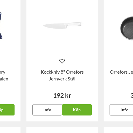
ory
Kockkniv 8" Orrefors
Orrefors J
alen
Jernverk Stål
192 kr
öp
Info
Köp
Info