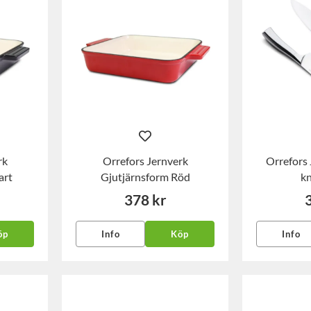
rk
Orrefors Jernverk
Orrefors 
art
Gjutjärnsform Röd
kn
378 kr
öp
Info
Köp
Info