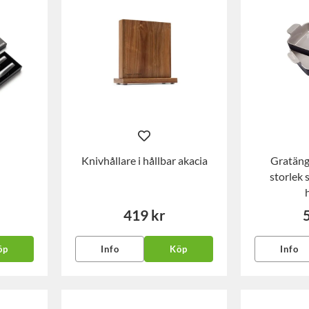
Knivhållare i hållbar akacia
Gratängf
storlek 
419 kr
öp
Info
Köp
Info