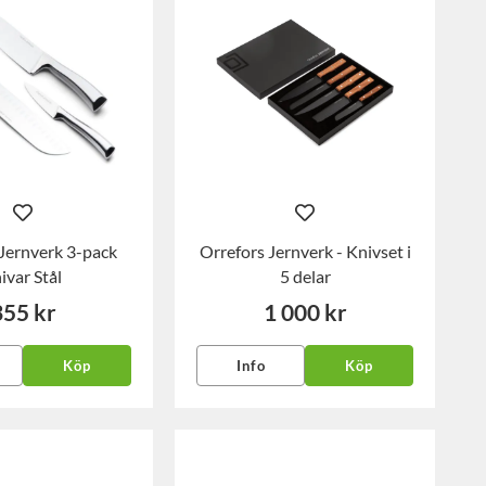
Jernverk 3-pack
Orrefors Jernverk - Knivset i
ivar Stål
5 delar
355 kr
1 000 kr
Köp
Info
Köp