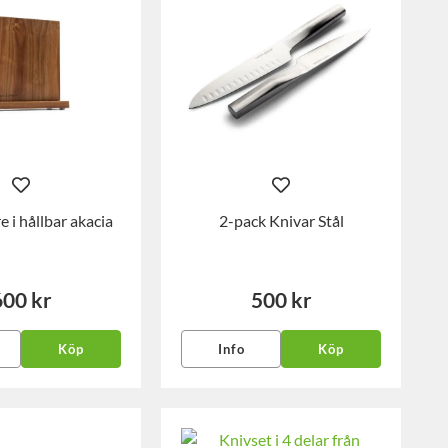
e i hållbar akacia
2-pack Knivar Stål
600 kr
500 kr
Köp
Info
Köp