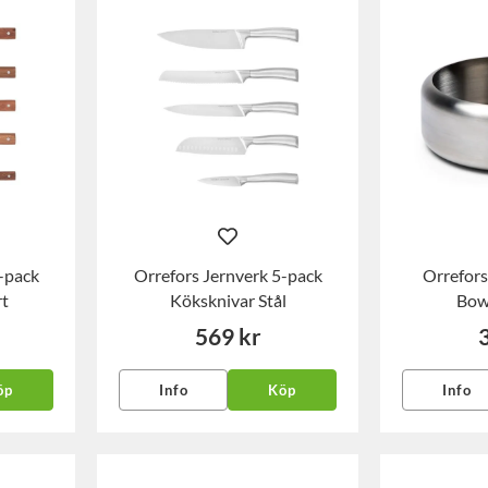
-pack
Orrefors Jernverk 5-pack
Orrefors
rt
Köksknivar Stål
Bowl
569 kr
öp
Info
Köp
Info