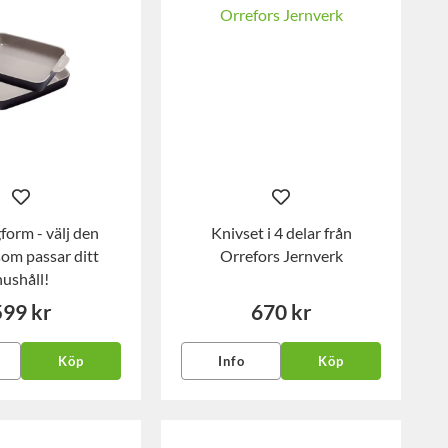
orm - välj den
Knivset i 4 delar från
som passar ditt
Orrefors Jernverk
hushåll!
599 kr
670 kr
Köp
Info
Köp