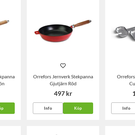
ekpanna
Orrefors Jernverk Stekpanna
Orrefors
ön
Gjutjärn Röd
Cu
497 kr
öp
Info
Köp
Info