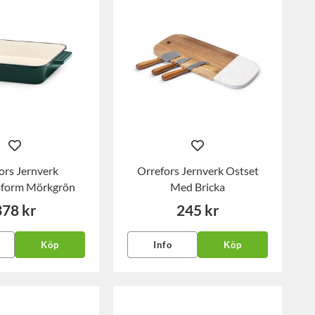
ors Jernverk
Orrefors Jernverk Ostset
sform Mörkgrön
Med Bricka
378 kr
245 kr
Köp
Info
Köp