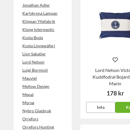
Jonathan Adler
Karlskrona Lampan
Klippan Yllefabrik
Klong Intermestic
Kosta Boda
Kosta Linnewäferi
Lion Sabatier
Lord Nelson
Lord Nelson Vict
Luigi Bormioli
Kuddfodral Bojard
Mauviel
Marin
Mellow Design
178 kr
Mepal
Morsø
Info
K
Nybro Glasbruk
Orrefors
Orrefors Hunting