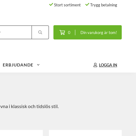
Stort sortiment
Trygg betalning
0
Din varukorg är tom!
ERBJUDANDE
LOGGA IN
 i klassisk och tidslös stil.