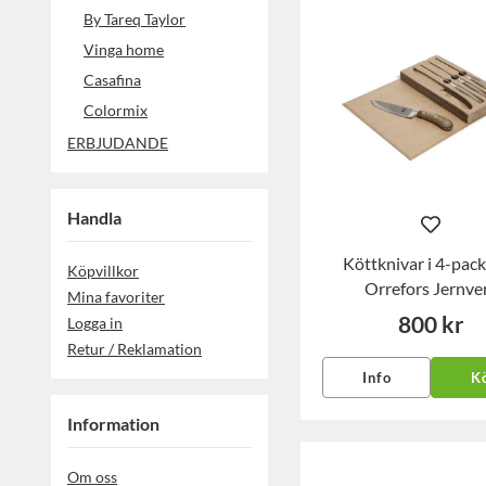
By Tareq Taylor
Vinga home
Casafina
Colormix
ERBJUDANDE
Handla
Köttknivar i 4-pack
Köpvillkor
Orrefors Jernve
Mina favoriter
800 kr
Logga in
Retur / Reklamation
Info
K
Information
Om oss