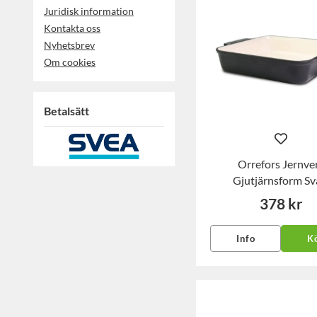
Juridisk information
Kontakta oss
Nyhetsbrev
Om cookies
Betalsätt
Orrefors Jernve
Gjutjärnsform Sv
378 kr
Info
K