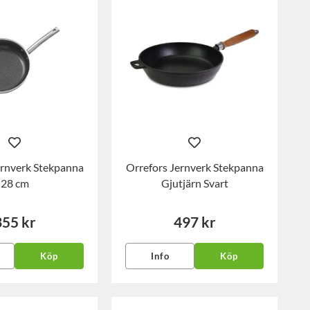
ernverk Stekpanna
Orrefors Jernverk Stekpanna
28 cm
Gjutjärn Svart
355 kr
497 kr
Köp
Info
Köp