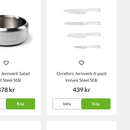
 Jernverk Salad
Orrefors Jernverk 4-pack
 Steel Stål
knives Steel Stål
378 kr
439 kr
Köp
Info
Köp