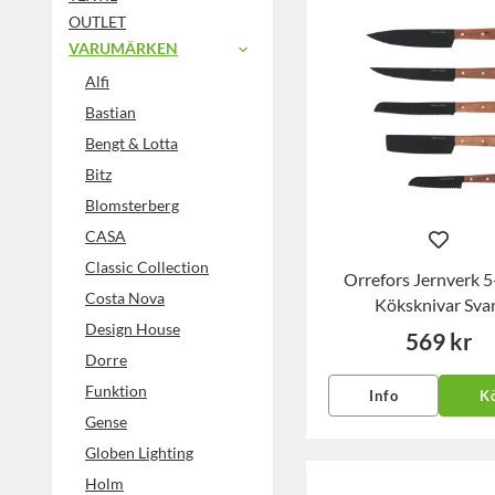
OUTLET
VARUMÄRKEN
Alfi
Bastian
Bengt & Lotta
Bitz
Blomsterberg
CASA
Classic Collection
Orrefors Jernverk 5
Costa Nova
Köksknivar Sva
Design House
569 kr
Dorre
Funktion
Info
K
Gense
Globen Lighting
Holm