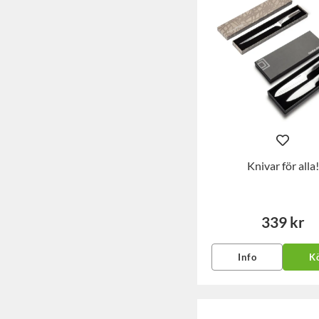
Knivar för alla!
339 kr
Info
K