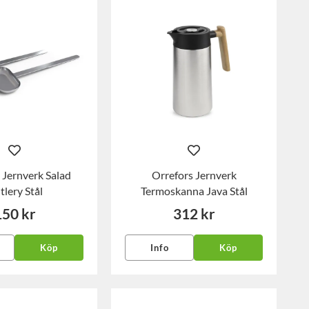
 Jernverk Salad
Orrefors Jernverk
tlery Stål
Termoskanna Java Stål
150 kr
312 kr
Köp
Info
Köp