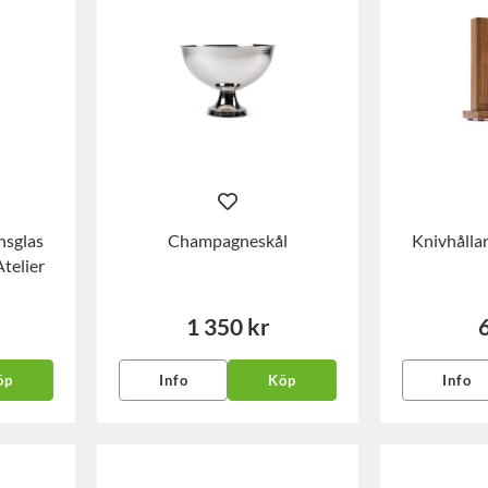
nsglas
Champagneskål
Knivhållar
Atelier
1 350 kr
öp
Info
Köp
Info