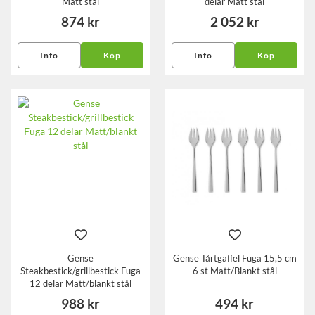
Matt stål
delar Matt stål
874 kr
2 052 kr
Info
Köp
Info
Köp
Gense
Gense Tårtgaffel Fuga 15,5 cm
Steakbestick/grillbestick Fuga
6 st Matt/Blankt stål
12 delar Matt/blankt stål
988 kr
494 kr