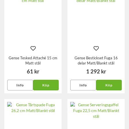
Gense Tesked Attaché 15 cm
Gense Bestickset Fuga 16
Matt stål
delar Matt/Blankt stål
61 kr
1 292 kr
Info
Köp
Info
Köp