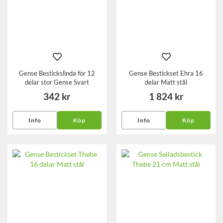
Gense Bestickslinda för 12
Gense Bestickset Ehra 16
delar stor Gense Svart
delar Matt stål
342 kr
1 824 kr
Info
Köp
Info
Köp