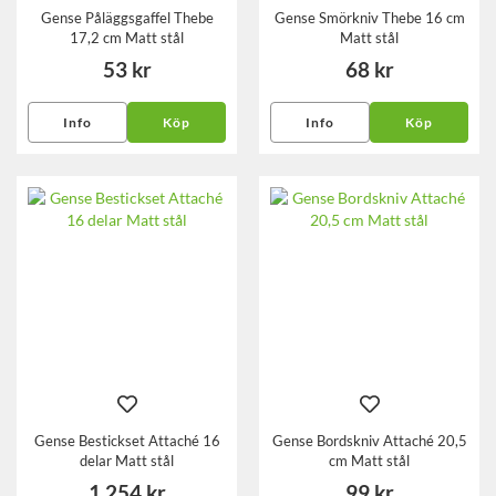
Gense Påläggsgaffel Thebe
Gense Smörkniv Thebe 16 cm
17,2 cm Matt stål
Matt stål
53 kr
68 kr
Info
Köp
Info
Köp
Gense Bestickset Attaché 16
Gense Bordskniv Attaché 20,5
delar Matt stål
cm Matt stål
1 254 kr
99 kr