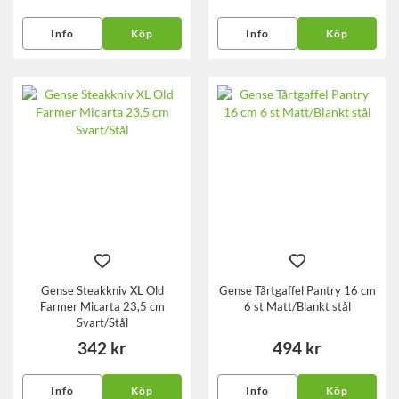
Info
Köp
Info
Köp
Gense Steakkniv XL Old
Gense Tårtgaffel Pantry 16 cm
Farmer Micarta 23,5 cm
6 st Matt/Blankt stål
Svart/Stål
342 kr
494 kr
Info
Köp
Info
Köp