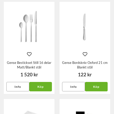
Gense Bestickset Still 16 delar
Gense Bordskniv Oxford 21 cm
Matt/Blankt stål
Blankt stål
1 520 kr
122 kr
Info
Köp
Info
Köp