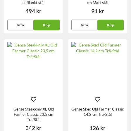
st Blankt stål
cm Matt stål
494 kr
91 kr
Info
Köp
Info
Köp
Gense Steakkniv XL Old
Gense Sked Old Farmer Classic
Farmer Classic 23,5 cm
14,2 cm Trä/Stål
Trä/Stål
342 kr
126 kr