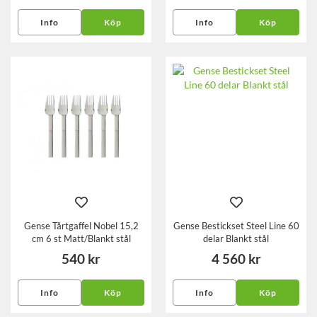
Info
Köp
Info
Köp
Gense Tårtgaffel Nobel 15,2
Gense Bestickset Steel Line 60
cm 6 st Matt/Blankt stål
delar Blankt stål
540 kr
4 560 kr
Info
Köp
Info
Köp