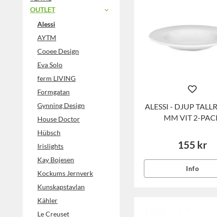
OUTLET
Alessi
AYTM
Cooee Design
Eva Solo
ferm LIVING
Formgatan
Gynning Design
ALESSI - DJUP TALLR
MM VIT 2-PAC
House Doctor
Hübsch
155 kr
Irislights
Kay Bojesen
Info
Kockums Jernverk
Kunskapstavlan
Kähler
Le Creuset