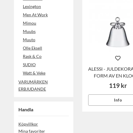
Lexington
Men At Work
Mimou
Muubs
Muuto
Olle Eksell
Rask & Co
SUDIO
ALESSI - JULDEKORA
Watt & Veke
FORM AV EN KL
VARUMÄRKEN
119 kr
ERBJUDANDE
Info
Handla
Köpvillkor
Mina favoriter