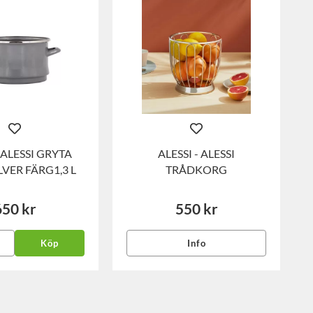
- ALESSI GRYTA
ALESSI - ALESSI
LVER FÄRG1,3 L
TRÅDKORG
650 kr
550 kr
Köp
Info