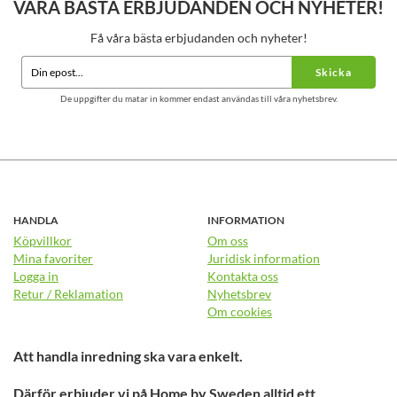
VÅRA BÄSTA ERBJUDANDEN OCH NYHETER!
Få våra bästa erbjudanden och nyheter!
Skicka
De uppgifter du matar in kommer endast användas till våra nyhetsbrev.
HANDLA
INFORMATION
Köpvillkor
Om oss
Mina favoriter
Juridisk information
Logga in
Kontakta oss
Retur / Reklamation
Nyhetsbrev
Om cookies
Att handla inredning ska vara enkelt.
Därför erbjuder vi på Home by Sweden alltid ett