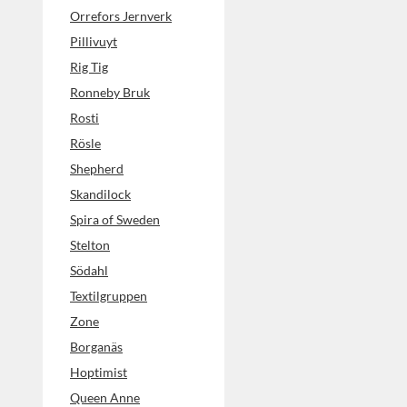
Orrefors Jernverk
Pillivuyt
Rig Tig
Ronneby Bruk
Rosti
Rösle
Shepherd
Skandilock
Spira of Sweden
Stelton
Södahl
Textilgruppen
Zone
Borganäs
Hoptimist
Queen Anne