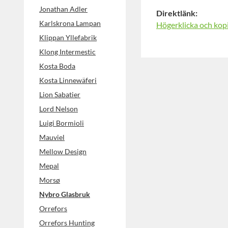
Jonathan Adler
Direktlänk:
Karlskrona Lampan
Högerklicka och kop
Klippan Yllefabrik
Klong Intermestic
Kosta Boda
Kosta Linnewäferi
Lion Sabatier
Lord Nelson
Luigi Bormioli
Mauviel
Mellow Design
Mepal
Morsø
Nybro Glasbruk
Orrefors
Orrefors Hunting