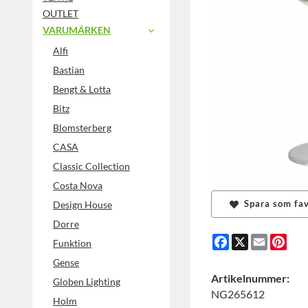
OUTLET
VARUMÄRKEN
Alfi
Bastian
Bengt & Lotta
Bitz
Blomsterberg
CASA
Classic Collection
Costa Nova
Spara som fav
Design House
Dorre
Facebook
X
Email
Pint
Funktion
Gense
Artikelnummer:
Globen Lighting
NG265612
Holm