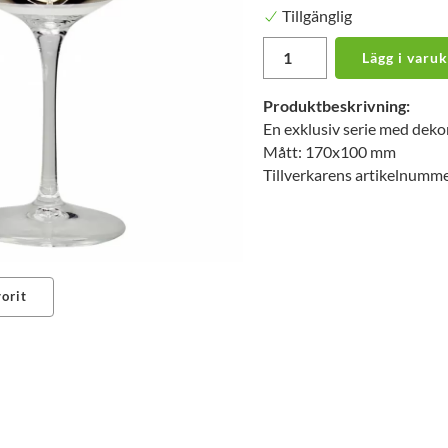
Tillgänglig
Lägg i varu
Produktbeskrivning:
En exklusiv serie med dekor 
Mått: 170x100 mm
Tillverkarens artikelnumm
orit
erest