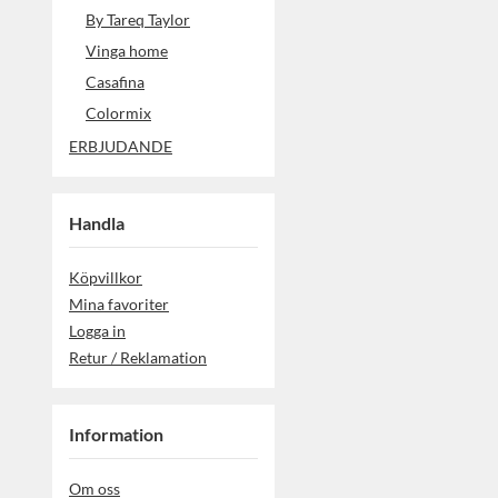
By Tareq Taylor
Vinga home
Casafina
Colormix
ERBJUDANDE
Handla
Köpvillkor
Mina favoriter
Logga in
Retur / Reklamation
Information
Om oss