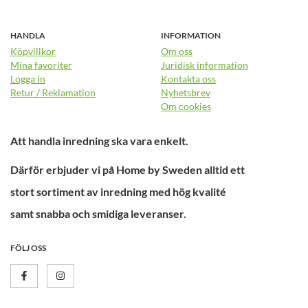
HANDLA
INFORMATION
Köpvillkor
Om oss
Mina favoriter
Juridisk information
Logga in
Kontakta oss
Retur / Reklamation
Nyhetsbrev
Om cookies
Att handla inredning ska vara enkelt.
Därför erbjuder vi på Home by Sweden alltid ett
stort sortiment av inredning med hög kvalité
samt snabba och smidiga leveranser.
FÖLJ OSS