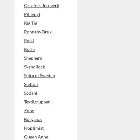
Orrefors Jernverk
Pillivuyt
Rig Tig
Ronneby Bruk
Rosti
Rösle
Shepherd
Skandilock
Spira of Sweden
Stelton
Södahl
Textilgruppen
Zone
Borganäs
Hoptimist
Queen Anne