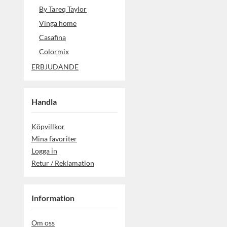
By Tareq Taylor
Vinga home
Casafina
Colormix
ERBJUDANDE
Handla
Köpvillkor
Mina favoriter
Logga in
Retur / Reklamation
Information
Om oss