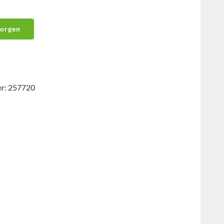
korgen
er: 257720