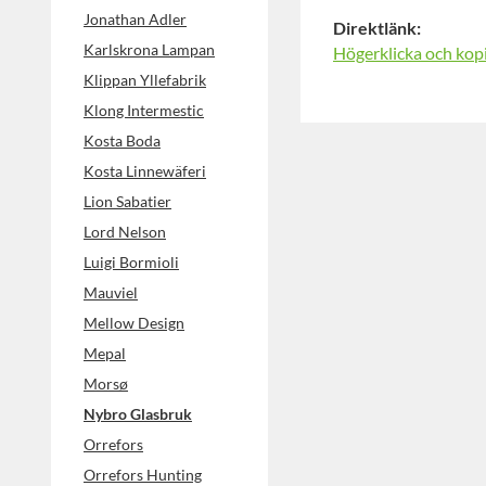
Jonathan Adler
Direktlänk:
Karlskrona Lampan
Högerklicka och kop
Klippan Yllefabrik
Klong Intermestic
Kosta Boda
Kosta Linnewäferi
Lion Sabatier
Lord Nelson
Luigi Bormioli
Mauviel
Mellow Design
Mepal
Morsø
Nybro Glasbruk
Orrefors
Orrefors Hunting