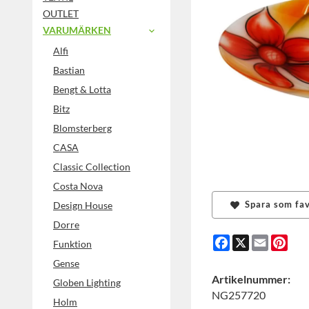
OUTLET
VARUMÄRKEN
Alfi
Bastian
Bengt & Lotta
Bitz
Blomsterberg
CASA
Classic Collection
Costa Nova
Spara som fav
Design House
Dorre
Facebook
X
Email
Pint
Funktion
Gense
Artikelnummer:
Globen Lighting
NG257720
Holm