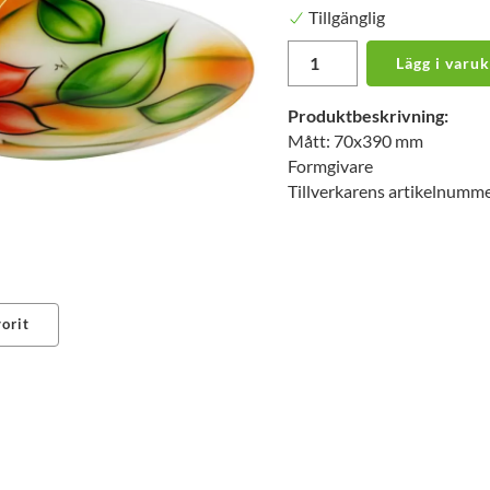
Tillgänglig
Lägg i varu
Produktbeskrivning:
Mått: 70x390 mm
Formgivare
Tillverkarens artikelnumm
orit
erest