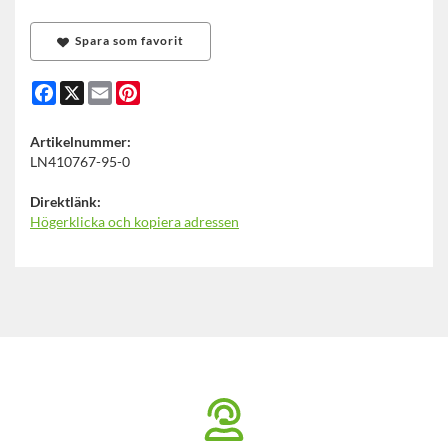
Spara som favorit
Facebook
X
Email
Pinterest
Artikelnummer:
LN410767-95-0
Direktlänk:
Högerklicka och kopiera adressen