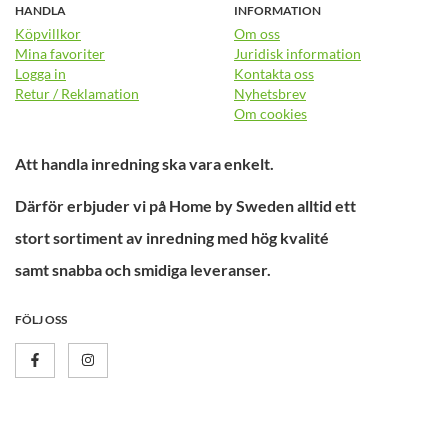
HANDLA
INFORMATION
Köpvillkor
Om oss
Mina favoriter
Juridisk information
Logga in
Kontakta oss
Retur / Reklamation
Nyhetsbrev
Om cookies
Att handla inredning ska vara enkelt.
Därför erbjuder vi på Home by Sweden alltid ett
stort sortiment av inredning med hög kvalité
samt snabba och smidiga leveranser.
FÖLJ OSS