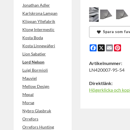
Jonathan Adler
Karlskrona Lampan
Klippan Yllefabrik
Klong Intermestic
Spara som fav
Kosta Boda
Kosta Linnewäferi
Facebook
X
Email
Pint
Lion Sabatier
Lord Nelson
Artikelnummer:
LN420007-95-54
Luigi Bormioli
Mauviel
Direktlänk:
Mellow Design
Högerklicka och kop
Mepal
Morsø
Nybro Glasbruk
Orrefors
Orrefors Hunting