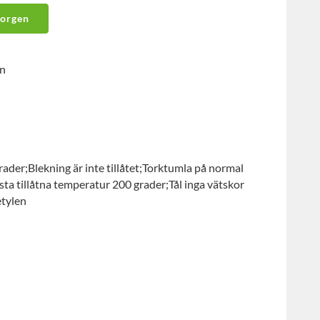
korgen
in
ader;Blekning är inte tillåtet;Torktumla på normal
ta tillåtna temperatur 200 grader;Tål inga vätskor
etylen