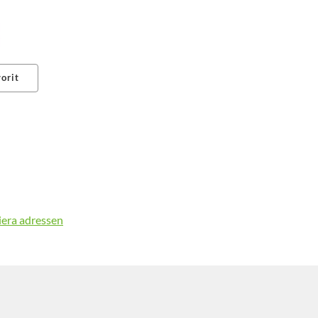
orit
erest
iera adressen