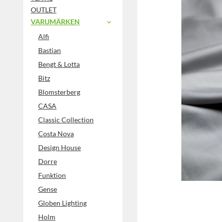
OUTLET
VARUMÄRKEN
Alfi
Bastian
Bengt & Lotta
Bitz
Blomsterberg
CASA
Classic Collection
Costa Nova
Design House
Dorre
Funktion
Gense
Globen Lighting
Holm