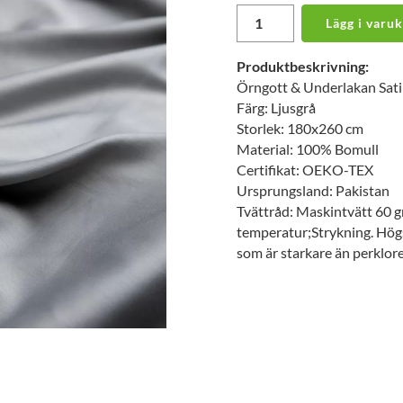
Lägg i varu
Produktbeskrivning:
Örngott & Underlakan Sat
Färg: Ljusgrå
Storlek: 180x260 cm
Material: 100% Bomull
Certifikat: OEKO-TEX
Ursprungsland: Pakistan
Tvättråd: Maskintvätt 60 gr
temperatur;Strykning. Högs
som är starkare än perklor