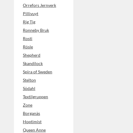
Orrefors Jernverk
Pillivuyt
Rig Tig
Ronneby Bruk
Rosti
Rösle
Shepherd
Skandilock
Spira of Sweden
Stelton
Södahl
Textilgruppen
Zone
Borganäs
Hoptimist
Queen Anne