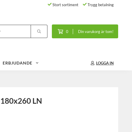
Stort sortiment
Trygg betalning
0
Din varukorg är tom!
ERBJUDANDE
LOGGA IN
å 180x260 LN