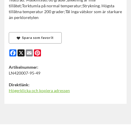
tillåtet;Torktumla på normal temperatur;Strykning. Högsta
tillåtna temperatur 200 grader;Tål inga vätskor som är starkare
än perkloretylen
Spara som favorit
Facebook
X
Email
Pinterest
Artikelnummer:
LN420007-95-49
Direktlänk:
Högerklicka och kopiera adressen