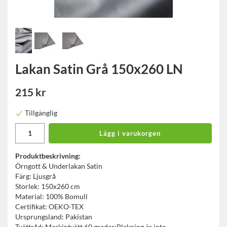
Lakan Satin Grå 150x260 LN
215 kr
Tillgänglig
Lägg i varukorgen
Produktbeskrivning:
Örngott & Underlakan Satin
Färg: Ljusgrå
Storlek: 150x260 cm
Material: 100% Bomull
Certifikat: OEKO-TEX
Ursprungsland: Pakistan
Tvättråd: Maskintvätt 60 grader;Blekning är inte