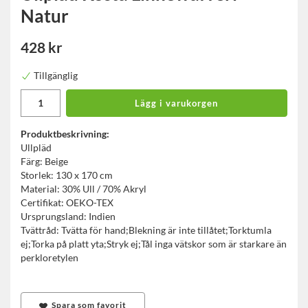
Natur
428 kr
Tillgänglig
Lägg i varukorgen
Produktbeskrivning:
Ullpläd
Färg: Beige
Storlek: 130 x 170 cm
Material: 30% Ull / 70% Akryl
Certifikat: OEKO-TEX
Ursprungsland: Indien
Tvättråd: Tvätta för hand;Blekning är inte tillåtet;Torktumla
ej;Torka på platt yta;Stryk ej;Tål inga vätskor som är starkare än
perkloretylen
Spara som favorit