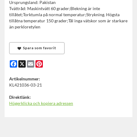
Ursprungsland: Pakistan
Tvättråd: Maskintvätt 60 grader;Blekning är inte
tillåtet;Torktumla på normal temperatur;Strykning. Högsta
tillåtna temperatur 150 grader;Tål inga vätskor som är starkare
än perkloretylen
Spara som favorit
Facebook
X
Email
Pinterest
Artikelnummer:
KL421036-03-21
Direktlänk:
Högerklicka och kopiera adressen