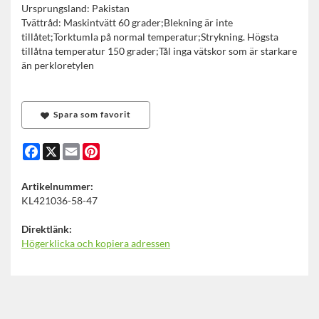
Ursprungsland: Pakistan
Tvättråd: Maskintvätt 60 grader;Blekning är inte
tillåtet;Torktumla på normal temperatur;Strykning. Högsta
tillåtna temperatur 150 grader;Tål inga vätskor som är starkare
än perkloretylen
Spara som favorit
Facebook
X
Email
Pinterest
Artikelnummer:
KL421036-58-47
Direktlänk:
Högerklicka och kopiera adressen