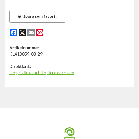
Spara som favorit
Facebook
X
Email
Pinterest
Artikelnummer:
KL410059-03-29
Direktlänk:
Högerklicka och kopiera adressen