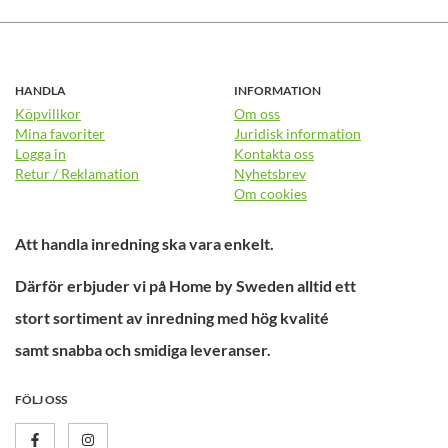
HANDLA
INFORMATION
Köpvillkor
Om oss
Mina favoriter
Juridisk information
Logga in
Kontakta oss
Retur / Reklamation
Nyhetsbrev
Om cookies
Att handla inredning ska vara enkelt.
Därför erbjuder vi på Home by Sweden alltid ett
stort sortiment av inredning med hög kvalité
samt snabba och smidiga leveranser.
FÖLJ OSS