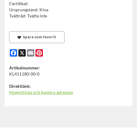
Certifikat:
Ursprungsland: Kina
Tvättråd: Tvätta inte
Spara som favorit
Facebook
X
Email
Pinterest
Artikelnummer:
KL411180-00-0
Direktlänk:
Högerklicka och kopiera adressen