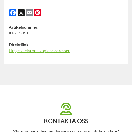
Facebook
X
Email
Pinterest
Artikelnummer:
KB7050611
Direktlänk:
Högerklicka och kopiera adressen
KONTAKTA OSS
Vår kundtjänst hjälper dig gärna och svarar på dina frågor!