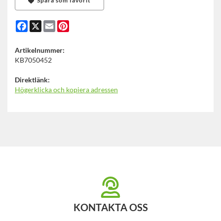
Spara som favorit
Facebook
X
Email
Pinterest
Artikelnummer:
KB7050452
Direktlänk:
Högerklicka och kopiera adressen
KONTAKTA OSS