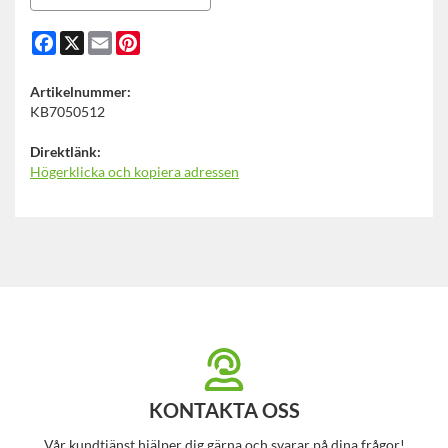
Facebook
X
Email
Pinterest
Artikelnummer:
KB7050512
Direktlänk:
Högerklicka och kopiera adressen
KONTAKTA OSS
Vår kundtjänst hjälper dig gärna och svarar på dina frågor!