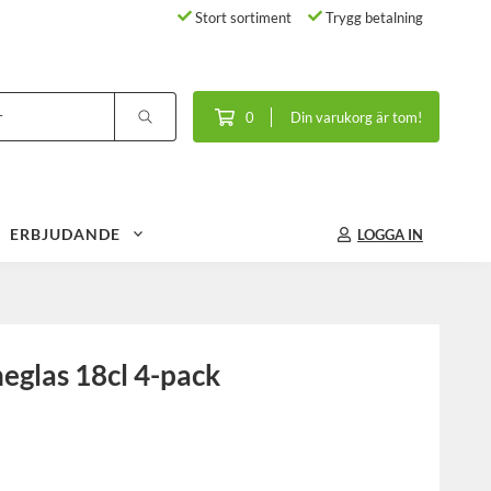
Stort sortiment
Trygg betalning
0
Din varukorg är tom!
ERBJUDANDE
LOGGA IN
glas 18cl 4-pack