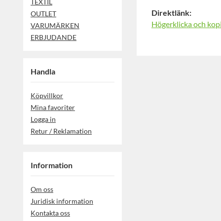
TEXTIL
Direktlänk:
OUTLET
Högerklicka och kop
VARUMÄRKEN
ERBJUDANDE
Handla
Köpvillkor
Mina favoriter
Logga in
Retur / Reklamation
Information
Om oss
Juridisk information
Kontakta oss