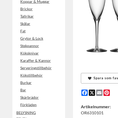
Koppar & Muggar
Brickor
Tallrikar
Skålar
Fat
Grytor & Lock
Stekpannor
Köksknivar
Karaffer & Kannor
Serveringstillbehör
Kökstillbehör
Spara som fav
Burkar
Bar
Facebook
X
Email
Pint
Skärbrädor
Förkläden
Artikelnummer:
OR6310101
BELYSNING