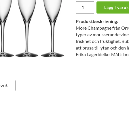
Lägg i varu
Produktbeskrivning:
More Champagne från Orrefor
typer av mousserande viner
friskhet och fruktighet. Bu
att brusa till ytan och de
Erika Lagerbielke. Mått: b
orit
erest