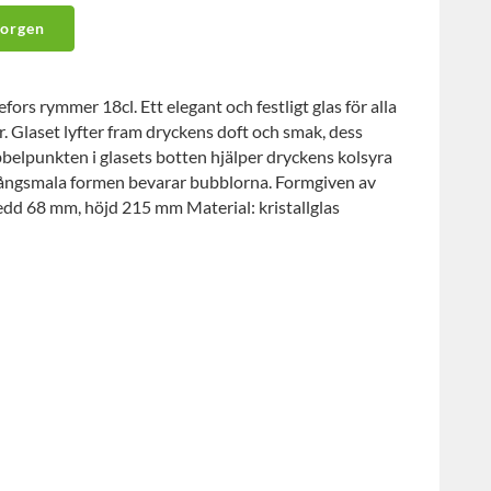
korgen
s rymmer 18cl. Ett elegant och festligt glas för alla
. Glaset lyfter fram dryckens doft och smak, dess
bbelpunkten i glasets botten hjälper dryckens kolsyra
n långsmala formen bevarar bubblorna. Formgiven av
redd 68 mm, höjd 215 mm Material: kristallglas