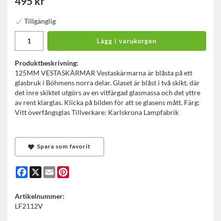
495 kr
Tillgänglig
Lägg i varukorgen
Produktbeskrivning:
125MM VESTASKÄRMAR Vestaskärmarna är blåsta på ett
glasbruk i Böhmens norra delar. Glaset är blåst i två skikt, där
det inre skiktet utgörs av en vitfärgad glasmassa och det yttre
av rent klarglas. Klicka på bilden för att se glasens mått. Färg:
Vitt överfångsglas Tillverkare: Karlskrona Lampfabrik
Spara som favorit
Facebook
X
Email
Pinterest
Artikelnummer:
LF2112V