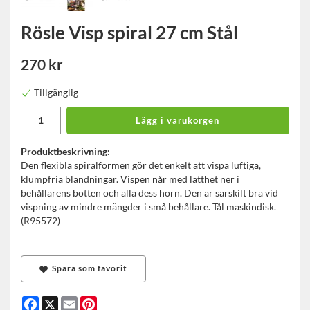
Rösle Visp spiral 27 cm Stål
270 kr
Tillgänglig
Lägg i varukorgen
Produktbeskrivning:
Den flexibla spiralformen gör det enkelt att vispa luftiga,
klumpfria blandningar. Vispen når med lätthet ner i
behållarens botten och alla dess hörn. Den är särskilt bra vid
vispning av mindre mängder i små behållare. Tål maskindisk.
(R95572)
Spara som favorit
Facebook
X
Email
Pinterest