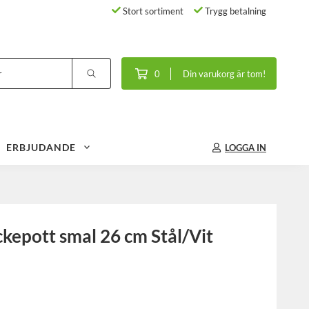
Stort sortiment
Trygg betalning
0
Din varukorg är tom!
ERBJUDANDE
LOGGA IN
ckepott smal 26 cm Stål/Vit