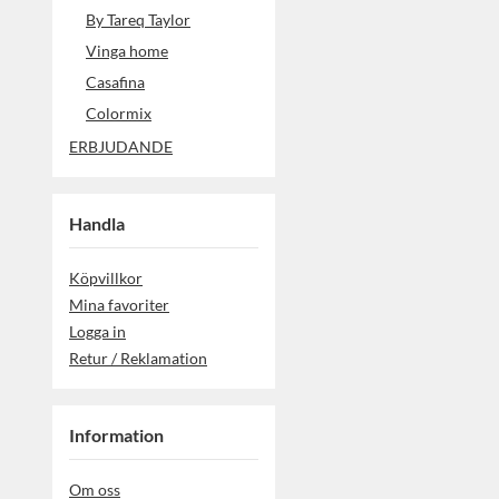
By Tareq Taylor
Vinga home
Casafina
Colormix
ERBJUDANDE
Handla
Köpvillkor
Mina favoriter
Logga in
Retur / Reklamation
Information
Om oss