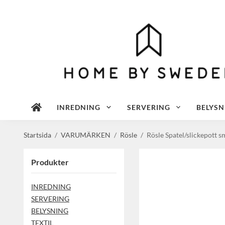
INREDNING
SERVERING
BELYSN
Startsida
/
VARUMÄRKEN
/
Rösle
/
Rösle Spatel/slickepott s
Produkter
INREDNING
SERVERING
BELYSNING
TEXTIL