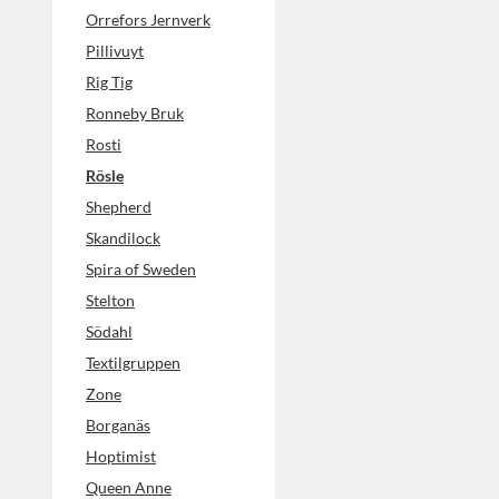
Orrefors Jernverk
Pillivuyt
Rig Tig
Ronneby Bruk
Rosti
Rösle
Shepherd
Skandilock
Spira of Sweden
Stelton
Södahl
Textilgruppen
Zone
Borganäs
Hoptimist
Queen Anne