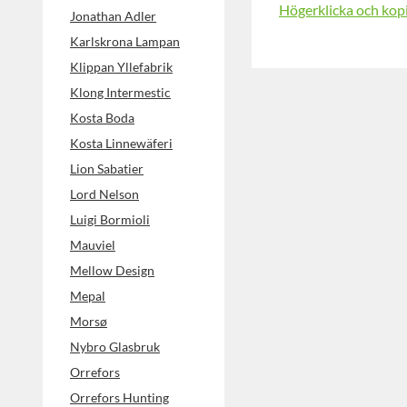
Högerklicka och kop
Jonathan Adler
Karlskrona Lampan
Klippan Yllefabrik
Klong Intermestic
Kosta Boda
Kosta Linnewäferi
Lion Sabatier
Lord Nelson
Luigi Bormioli
Mauviel
Mellow Design
Mepal
Morsø
Nybro Glasbruk
Orrefors
Orrefors Hunting