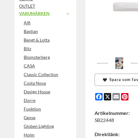
OUTLET
VARUMÄRKEN
Alfi
Bastian
Bengt & Lotta
Bitz
Blomsterberg
CASA
Classic Collection
Spara som fav
Costa Nova
Design House
Facebook
X
Email
Pint
Dorre
Funktion
Artikelnummer:
Gense
SB22448
Globen Lighting
Direktlänk:
Holm