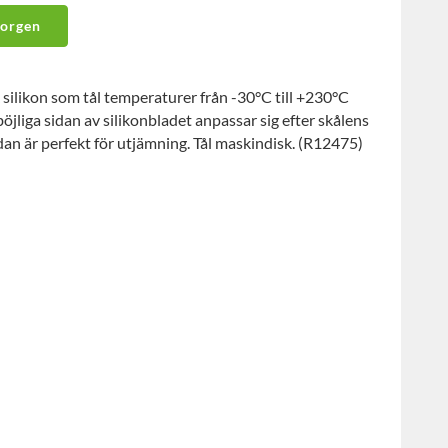
korgen
silikon som tål temperaturer från -30°C till +230°C
öjliga sidan av silikonbladet anpassar sig efter skålens
an är perfekt för utjämning. Tål maskindisk. (R12475)