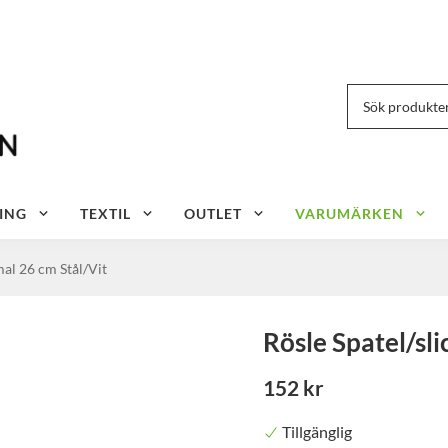
ING
TEXTIL
OUTLET
VARUMÄRKEN
mal 26 cm Stål/Vit
Rösle Spatel/sli
152 kr
Tillgänglig