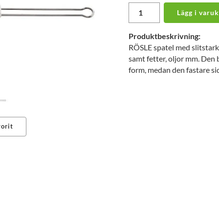
Lägg i varu
Produktbeskrivning:
RÖSLE spatel med slitstark 
samt fetter, oljor mm. Den b
form, medan den fastare sid
orit
erest