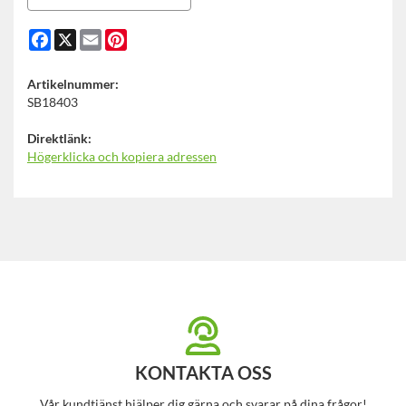
Facebook
X
Email
Pinterest
Artikelnummer:
SB18403
Direktlänk:
Högerklicka och kopiera adressen
KONTAKTA OSS
Vår kundtjänst hjälper dig gärna och svarar på dina frågor!