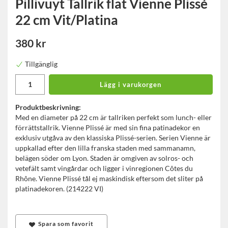
Pillivuyt Tallrik flat Vienne Plissé
22 cm Vit/Platina
380 kr
Tillgänglig
Lägg i varukorgen
Produktbeskrivning:
Med en diameter på 22 cm är tallriken perfekt som lunch- eller
förrättstallrik. Vienne Plissé är med sin fina patinadekor en
exklusiv utgåva av den klassiska Plissé-serien. Serien Vienne är
uppkallad efter den lilla franska staden med sammanamn,
belägen söder om Lyon. Staden är omgiven av solros- och
vetefält samt vingårdar och ligger i vinregionen Côtes du
Rhône. Vienne Plissé tål ej maskindisk eftersom det sliter på
platinadekoren. (214222 VI)
Spara som favorit