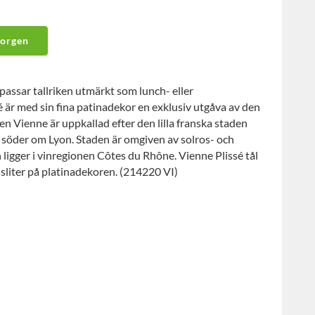
korgen
assar tallriken utmärkt som lunch- eller
sé är med sin fina patinadekor en exklusiv utgåva av den
ien Vienne är uppkallad efter den lilla franska staden
öder om Lyon. Staden är omgiven av solros- och
 ligger i vinregionen Côtes du Rhône. Vienne Plissé tål
sliter på platinadekoren. (214220 VI)