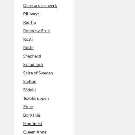
Orrefors Jernverk
Pillivuyt
Rig Tig
Ronneby Bruk
Rosti
Rösle
Shepherd
Skandilock
Spira of Sweden
Stelton
Södahl
Textilgruppen
Zone
Borganäs
Hoptimist
Queen Anne