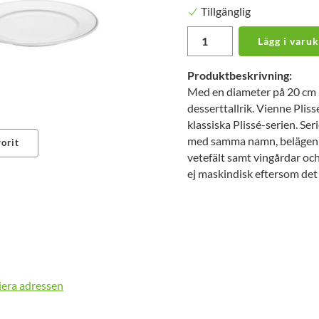
Tillgänglig
Lägg i varu
Produktbeskrivning:
Med en diameter på 20 cm p
desserttallrik. Vienne Plis
klassiska Plissé-serien. Ser
med samma namn, belägen s
orit
vetefält samt vingårdar och
ej maskindisk eftersom det 
erest
iera adressen