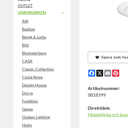
OUTLET
VARUMÄRKEN
Alfi
Bastian
Bengt & Lotta
Bitz
Blomsterberg
Spara som fav
CASA
Classic Collection
Facebook
X
Email
Pint
Costa Nova
Design House
Artikelnummer:
Dorre
SB18399
Funktion
Direktlänk:
Gense
Högerklicka och kop
Globen Lighting
Holm