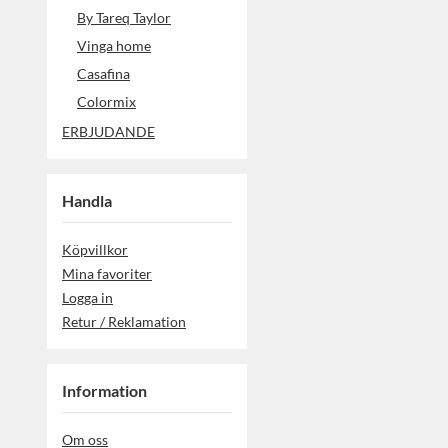
By Tareq Taylor
Vinga home
Casafina
Colormix
ERBJUDANDE
Handla
Köpvillkor
Mina favoriter
Logga in
Retur / Reklamation
Information
Om oss