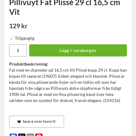
Pillivuyt Fat Plissé 29 cl 16,5 cm
Vit
129 kr
Tillgänglig
Lägg i varukorgen
Produktbeskrivning:
Fat med en diameter på 16,5 cm till Plissé kopp 29 cl. Kopp kan
köpas till separat (19607). Enkel, elegant och klassisk. Plissé är
kända för sina plisserande linjer och en tidlös stil som har
hämtats från några av Pillivuyts äldre stöpformar från tidigt
1900-tal. Plissé är med sin fina plissering känd över hela
världen som en symbol för diskret, fransk elegans. (524216)
Spara som favorit
Facebook
X
Email
Pinterest