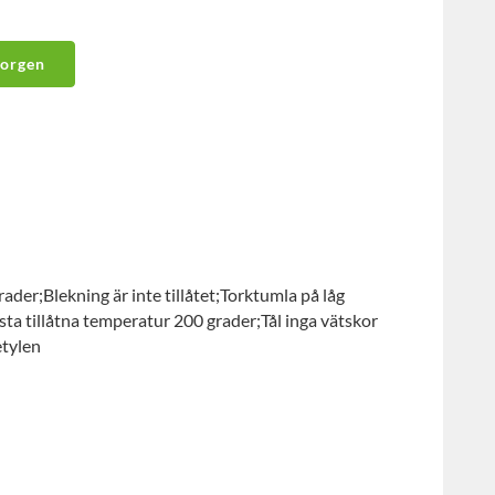
korgen
ader;Blekning är inte tillåtet;Torktumla på låg
ta tillåtna temperatur 200 grader;Tål inga vätskor
etylen