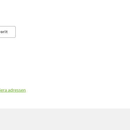
orit
erest
iera adressen