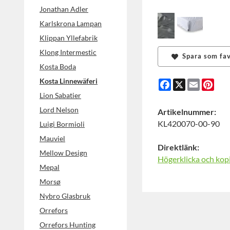
Jonathan Adler
Karlskrona Lampan
Klippan Yllefabrik
Klong Intermestic
Spara som fav
Kosta Boda
Kosta Linnewäferi
Facebook
X
Email
Pint
Lion Sabatier
Lord Nelson
Artikelnummer:
KL420070-00-90
Luigi Bormioli
Mauviel
Direktlänk:
Mellow Design
Högerklicka och kop
Mepal
Morsø
Nybro Glasbruk
Orrefors
Orrefors Hunting