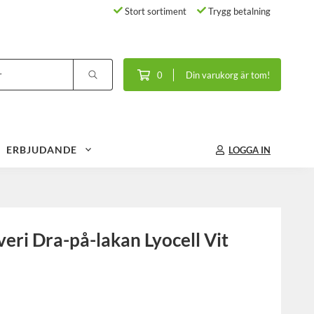
Stort sortiment
Trygg betalning
0
Din varukorg är tom!
ERBJUDANDE
LOGGA IN
eri Dra-på-lakan Lyocell Vit