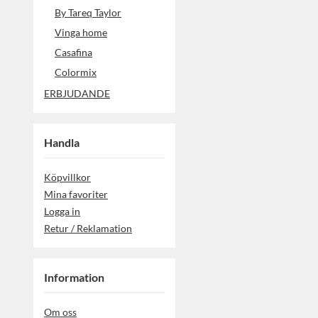
By Tareq Taylor
Vinga home
Casafina
Colormix
ERBJUDANDE
Handla
Köpvillkor
Mina favoriter
Logga in
Retur / Reklamation
Information
Om oss