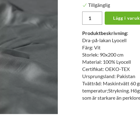
Tillgänglig
Lägg i varu
Produktbeskrivning:
Dra-på-lakan Lyocell
Färg: Vit
Storlek: 90x200 cm
Material: 100% Lyocell
Certifikat: OEKO-TEX
Ursprungsland: Pakistan
Tvättråd: Maskintvätt 60 gr
temperatur;Strykning. Högs
som är starkare än perklor