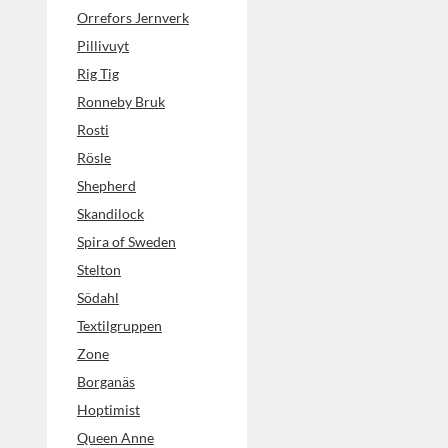
Orrefors Jernverk
Pillivuyt
Rig Tig
Ronneby Bruk
Rosti
Rösle
Shepherd
Skandilock
Spira of Sweden
Stelton
Södahl
Textilgruppen
Zone
Borganäs
Hoptimist
Queen Anne